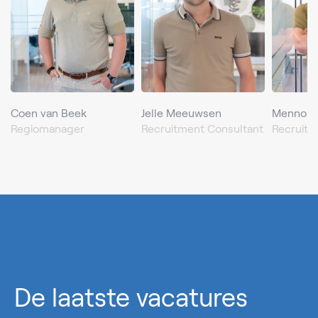
Coen van Beek
Jelle Meeuwsen
Menno d
Regiomanager
Recruitment Consultant
Recruitm
Aanbod in Goes
De laatste vacatures