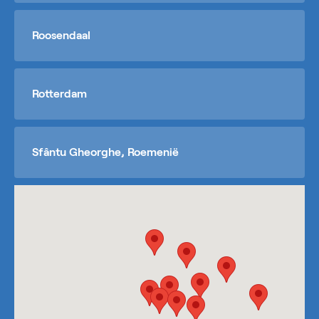
Roosendaal
Rotterdam
Sfântu Gheorghe, Roemenië