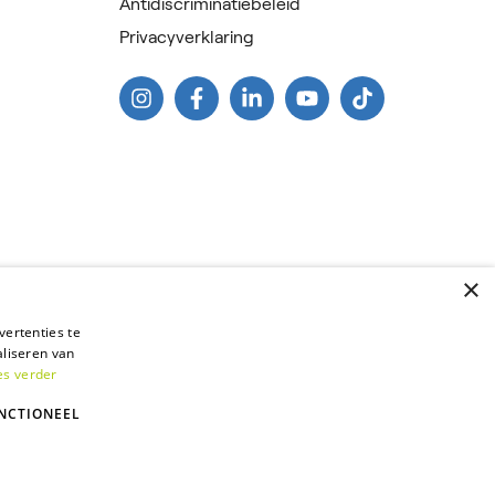
Antidiscriminatiebeleid
Privacyverklaring
×
vertenties te
liseren van
✕
es verder
Goedenacht! 🌙 Nog laat op zoek naar een baan?
NCTIONEEL
Waar kan ik je mee helpen?