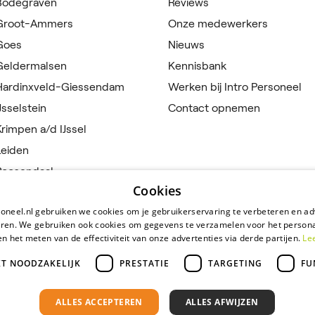
 Bodegraven
Reviews
 Groot-Ammers
Onze medewerkers
 Goes
Nieuws
 Geldermalsen
Kennisbank
 Hardinxveld-Giessendam
Werken bij Intro Personeel
Jsselstein
Contact opnemen
Krimpen a/d IJssel
Leiden
Roosendaal
Cookies
Rotterdam
oneel.nl gebruiken we cookies om je gebruikerservaring te verbeteren en ad
 Sfântu Gheorghe, Roemenië
eren. We gebruiken ook cookies om gegevens te verzamelen voor het persona
en het meten van de effectiviteit van onze advertenties via derde partijen.
Le
KT NOODZAKELIJK
PRESTATIE
TARGETING
FU
ALLES ACCEPTEREN
ALLES AFWIJZEN