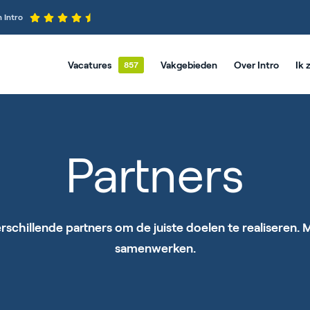
 Intro
Vacatures
Vakgebieden
Over Intro
Ik 
Vacature-alert
Logistiek
Ons verhaal
Productie
Medewe
Albla
Groenvoorziening
Reviews
Bouw & Interieur
Bodeg
Partners
Elektrotechniek
Installatietechnie
Goes
WTB & Mechatronica
Metaal & Construc
Hardi
rschillende partners om de juiste doelen te realiseren. 
Civiele Techniek & GWW
Commercieel
Krimpe
samenwerken.
Administratief
Roose
Sfânt