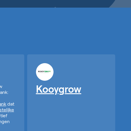
uw
Kooygrow
ank:
ank
dat
stelijke
tief
engen