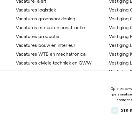
Vacature-alert
Vestiging
Vacatures logistiek
Vestiging
Vacatures groenvoorziening
Vestiging
Vacatures metaal en constructie
Vestiging
Vacatures productie
Vestiging
Vacatures bouw en interieur
Vestiging I
Vacatures WTB en mechatronica
Vestiging 
Vacatures civiele techniek en GWW
Vestiging 
Vestiging 
Vestiging 
Op intropers
Vestiging
personalis
content 
STRI