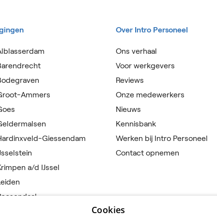
igingen
Over Intro Personeel
Alblasserdam
Ons verhaal
Barendrecht
Voor werkgevers
 Bodegraven
Reviews
 Groot-Ammers
Onze medewerkers
 Goes
Nieuws
 Geldermalsen
Kennisbank
 Hardinxveld-Giessendam
Werken bij Intro Personeel
Jsselstein
Contact opnemen
Krimpen a/d IJssel
Leiden
Roosendaal
Cookies
Rotterdam