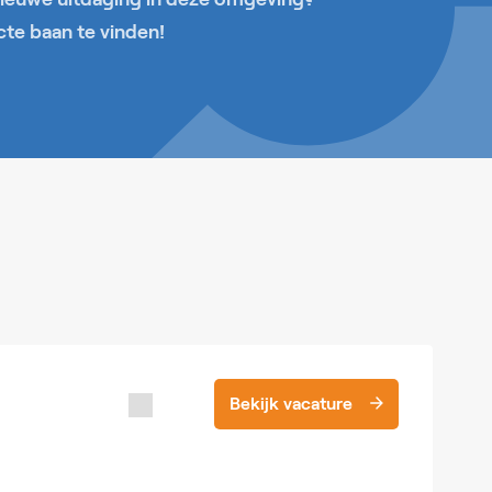
cte baan te vinden!
Bekijk vacature