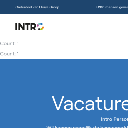
Onderdeel van Florys Groep
+200 mensen geven
Count: 1
Count: 1
Vacatur
Intro Perso
Wij kennen namelijk de banenmarkt 