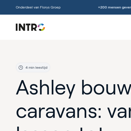
Onderdeel van Florys Groep
+200 mensen geven
4 min leestijd
Ashley bouw
caravans: va