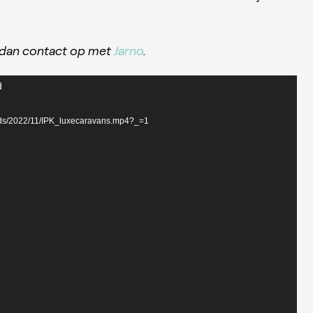
 dan contact op met
Jarno
.
d
oads/2022/11/IPK_luxecaravans.mp4?_=1