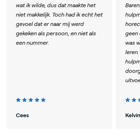
wat ik wilde, dus dat maakte het
Baren
niet makkelijk. Toch had ik echt het
hulpmo
gevoel dat er naar mij werd
horec
gekeken als persoon, en niet als
geen 
een nummer.
was w
leren
hulpm
doorg
uitvo
Cees
Kelvi