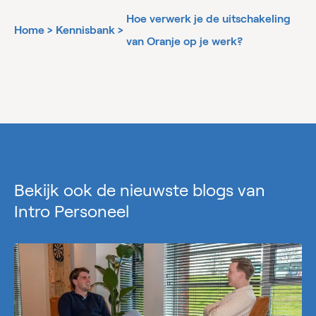
Hoe verwerk je de uitschakeling
Home
>
Kennisbank
>
van Oranje op je werk?
Bekijk ook de nieuwste blogs van
Intro Personeel