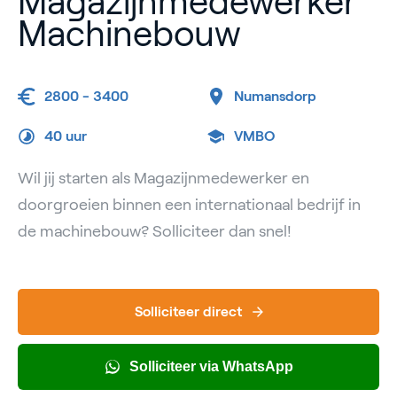
Magazijnmedewerker
Machinebouw
2800 - 3400
Numansdorp
40 uur
VMBO
Wil jij starten als Magazijnmedewerker en
doorgroeien binnen een internationaal bedrijf in
de machinebouw? Solliciteer dan snel!
Solliciteer direct
Solliciteer via WhatsApp