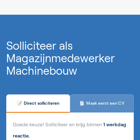
0%
Solliciteer als
Magazijnmedewerker
Machinebouw
Maak eerst een CV
Direct solliciteren
📄
📝
Goede keuze! Solliciteer en krijg binnen
1 werkdag
reactie.