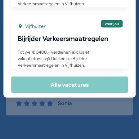
Verkeersmaatregelen in Vijfhuizen.
Voor jou
Vijfhuizen
Bijrijder Verkeersmaatregelen
Tot wel € 3400,- verdienen exclusief
vakantietoeslag? Dat kan als Bijrijder
Verkeersmaatregelen in Vijfhuizen.
"Ik ben heel erg blij met Intro Personeel. Ze
hebben mij goed geholpen en nu heb ik de
Alle vacatures
baan die wilde ik altijd hebben. Top mensen!"
Sonia