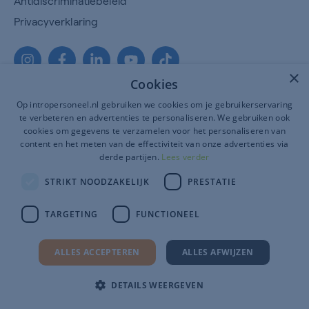
Antidiscriminatiebeleid
Privacyverklaring
×
Cookies
Op intropersoneel.nl gebruiken we cookies om je gebruikerservaring
te verbeteren en advertenties te personaliseren. We gebruiken ook
cookies om gegevens te verzamelen voor het personaliseren van
content en het meten van de effectiviteit van onze advertenties via
derde partijen.
Lees verder
2026 © Intro Personeel
STRIKT NOODZAKELIJK
PRESTATIE
Certificeringen
Algemene voorwaarden
TARGETING
FUNCTIONEEL
Antidiscriminatiebeleid
ALLES ACCEPTEREN
ALLES AFWIJZEN
Privacyverklaring
Onderdeel van
Florys Groep
DETAILS WEERGEVEN