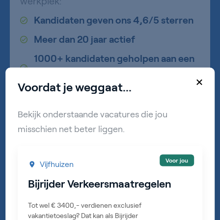
werkplek:
Kandidaten geven ons 4,6/5 sterren
Meer dan 20 jaar actief
1000+ kandidaten geholpen aan een
vaste baan
×
Voordat je weggaat...
Bekijk onderstaande vacatures die jou
misschien net beter liggen.
Ons proces
Hoe verloopt ons sollicitatieproces? Bekijk snel
Voor jou
Vijfhuizen
onze video!
Bijrijder Verkeersmaatregelen
Tot wel € 3400,- verdienen exclusief
vakantietoeslag? Dat kan als Bijrijder