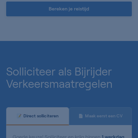
Bereken je reistijd
0%
Solliciteer als Bijrijder
Verkeersmaatregelen
Maak eerst een CV
Direct solliciteren
📄
📝
Goede keuze! Solliciteer en krijg binnen
1 werkdag