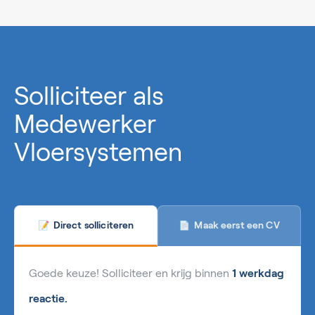
0%
Solliciteer als
Medewerker
Vloersystemen
Maak eerst een CV
Direct solliciteren
📄
📝
Goede keuze! Solliciteer en krijg binnen
1 werkdag
reactie.