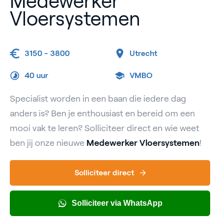
Medewerker
Vloersystemen
3150 - 3800
Utrecht
40 uur
VMBO
Specialist worden in een baan die iedere dag
anders is? Ben je enthousiast en bereid om een
mooi vak te leren? Solliciteer direct en wie weet
ben jij onze nieuwe
Medewerker Vloersystemen
!
Solliciteer direct
Solliciteer via WhatsApp