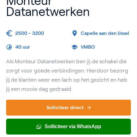
Monteur
Datanetwerken
2500 - 3200
Capelle aan den IJssel
40 uur
VMBO
Als Monteur Datanetwerken ben jij de schakel die
zorgt voor goede verbindingen. Hierdoor bezorg
jij de klanten weer een lach op het gezicht en heb
jij een mooie dag gedraaid.
Solliciteer direct
Solliciteer via WhatsApp