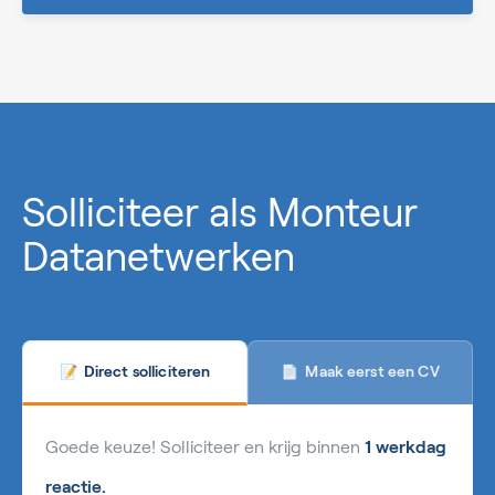
0%
Solliciteer als Monteur
Datanetwerken
Maak eerst een CV
Direct solliciteren
📄
📝
Goede keuze! Solliciteer en krijg binnen
1 werkdag
reactie.