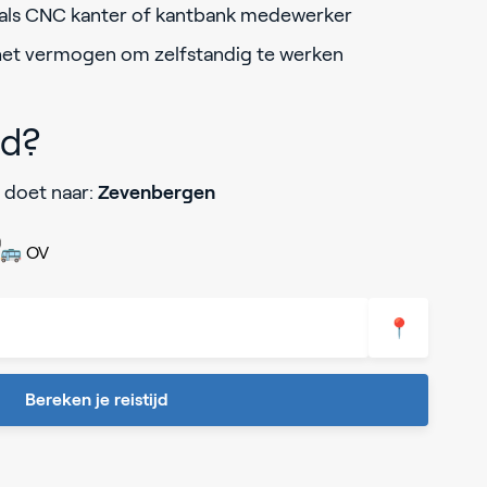
g als CNC kanter of kantbank medewerker
 het vermogen om zelfstandig te werken
jd?
 doet naar:
Zevenbergen
🚌 OV
📍
Bereken je reistijd