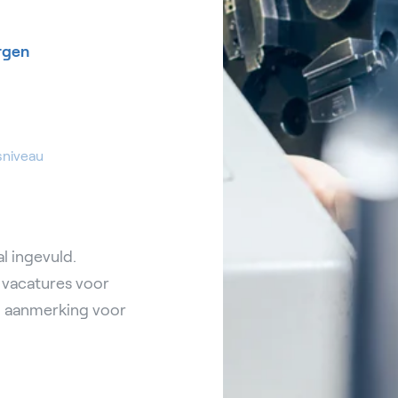
rgen
sniveau
l ingevuld.
e vacatures voor
in aanmerking voor