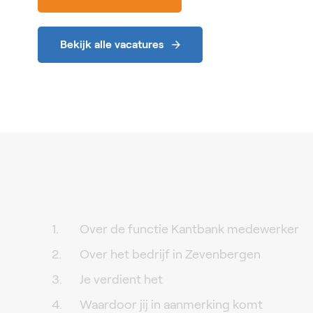
Bekijk alle vacatures
Over de functie Kantbank medewerker
Over het bedrijf in Zevenbergen
Je verdient het
Waardoor jij in aanmerking komt