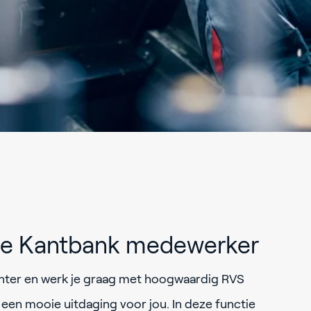
tie Kantbank medewerker
anter en werk je graag met hoogwaardig RVS
een mooie uitdaging voor jou. In deze functie