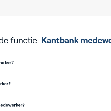
de functie:
Kantbank medewe
werker?
rker?
 medewerker?