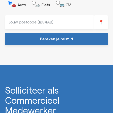
🚗 Auto
🚲 Fiets
🚌 OV
📍
Bereken je reistijd
0%
Solliciteer als
Commercieel
Medewerker