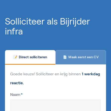
Solliciteer als Bijrijder
infra
Maak eerst een CV
Direct solliciteren
📄
📝
Goede keuze! Solliciteer en krijg binnen
1 werkdag
reactie.
Naam
*