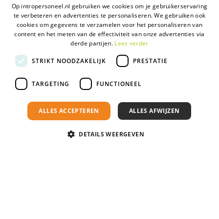
Op intropersoneel.nl gebruiken we cookies om je gebruikerservaring
Contact opnemen
te verbeteren en advertenties te personaliseren. We gebruiken ook
cookies om gegevens te verzamelen voor het personaliseren van
content en het meten van de effectiviteit van onze advertenties via
Handige links
derde partijen.
Lees verder
STRIKT NOODZAKELIJK
PRESTATIE
Certificeringen
Algemene voorwaarden
TARGETING
FUNCTIONEEL
Antidiscriminatiebeleid
Privacyverklaring
ALLES ACCEPTEREN
ALLES AFWIJZEN
DETAILS WEERGEVEN
2026 © Intro Personeel