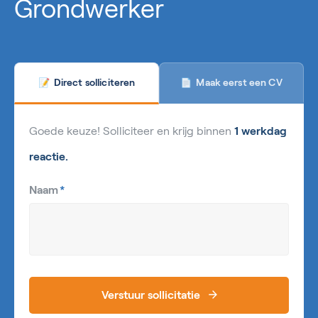
Grondwerker
Maak eerst een CV
Direct solliciteren
📄
📝
Goede keuze! Solliciteer en krijg binnen
1 werkdag
reactie.
Naam
*
Verstuur sollicitatie