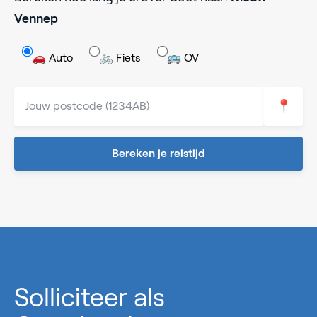
Vennep
🚗 Auto
🚲 Fiets
🚌 OV
📍
Bereken je reistijd
0%
Solliciteer als