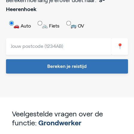
Bereken hoe lang je erover doet naar:
'S-
Heerenhoek
🚗 Auto
🚲 Fiets
🚌 OV
📍
Bereken je reistijd
Veelgestelde vragen over de
functie:
Grondwerker