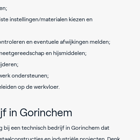
en;
iste instellingen/materialen kiezen en
ontroleren en eventuele afwijkingen melden;
 meetgereedschap en hijsmiddelen;
ijderen;
werk ondersteunen;
leiden op de werkvloer.
jf in Gorinchem
lag bij een technisch bedrijf in Gorinchem dat
 staalconstructies en industriële projecten. Denk