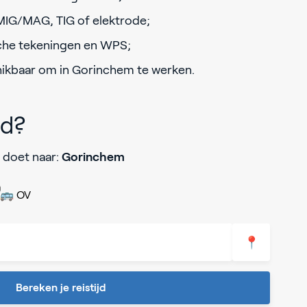
 MIG/MAG, TIG of elektrode;
che tekeningen en WPS;
chikbaar om in Gorinchem te werken.
jd?
 doet naar:
Gorinchem
🚌 OV
📍
Bereken je reistijd