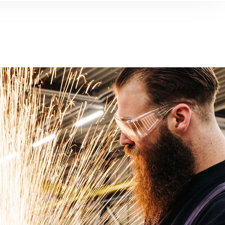
Barendrecht
Geldermalsen
Groot Ammers
essendam
IJsselstein
Jssel
Leiden
Rotterdam
, Roemenië