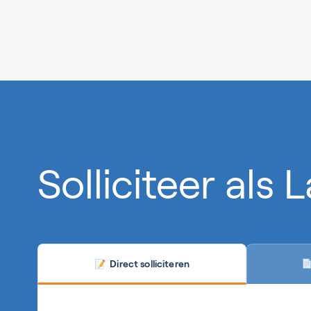
0%
Solliciteer als 
Direct solliciteren

📝