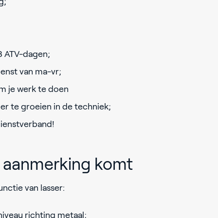
g;
3 ATV-dagen;
ienst van ma-vr;
 je werk te doen
r te groeien in de techniek;
dienstverband!
in aanmerking komt
nctie van lasser:
veau richting metaal;