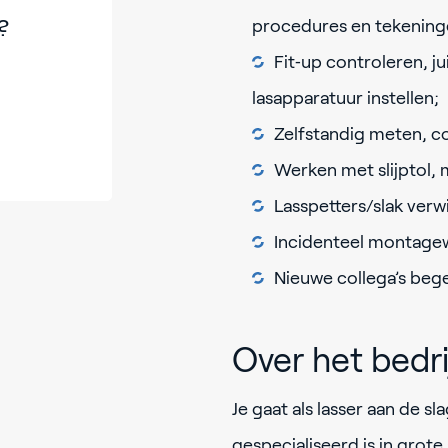
?
procedures en tekening
Fit‑up controleren, ju
lasapparatuur instellen;
Zelfstandig meten, c
Werken met slijptol,
Lasspetters/slak verw
Incidenteel montage
Nieuwe collega’s bege
Over het bedri
Je gaat als lasser aan de s
gespecialiseerd is in grote