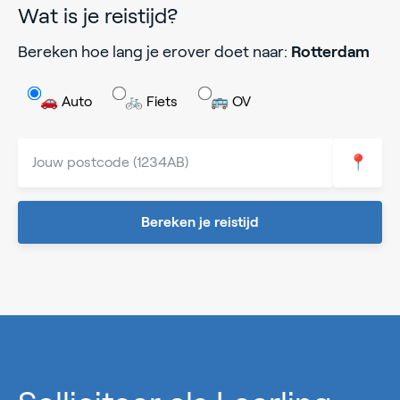
Wat is je reistijd?
Bereken hoe lang je erover doet naar:
Rotterdam
🚗 Auto
🚲 Fiets
🚌 OV
📍
Bereken je reistijd
0%