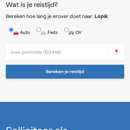
Wat is je reistijd?
Bereken hoe lang je erover doet naar:
Lopik
🚗 Auto
🚲 Fiets
🚌 OV
📍
Bereken je reistijd
0%