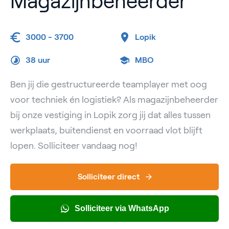
Magazijnbeheerder
3000 - 3700
Lopik
38 uur
MBO
Ben jij die gestructureerde teamplayer met oog
voor techniek én logistiek? Als magazijnbeheerder
bij onze vestiging in Lopik zorg jij dat alles tussen
werkplaats, buitendienst en voorraad vlot blijft
lopen. Solliciteer vandaag nog!
Solliciteer direct
Solliciteer via WhatsApp