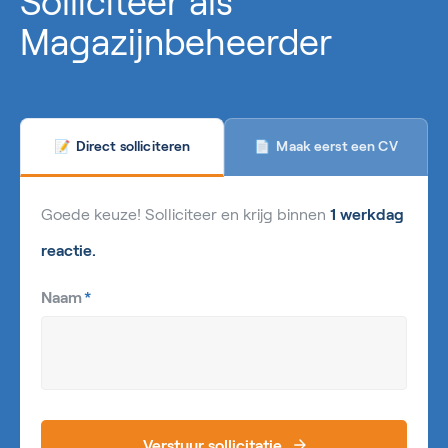
Solliciteer als
Magazijnbeheerder
Maak eerst een CV
Direct solliciteren
📄
📝
Goede keuze! Solliciteer en krijg binnen
1 werkdag
reactie.
Naam
*
Verstuur sollicitatie