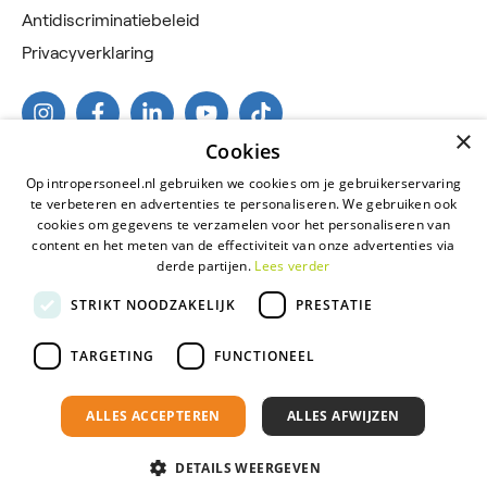
Antidiscriminatiebeleid
Privacyverklaring
×
Cookies
Op intropersoneel.nl gebruiken we cookies om je gebruikerservaring
te verbeteren en advertenties te personaliseren. We gebruiken ook
cookies om gegevens te verzamelen voor het personaliseren van
content en het meten van de effectiviteit van onze advertenties via
derde partijen.
Lees verder
2026 © Intro Personeel
STRIKT NOODZAKELIJK
PRESTATIE
Certificeringen
Algemene voorwaarden
TARGETING
FUNCTIONEEL
Antidiscriminatiebeleid
ALLES ACCEPTEREN
ALLES AFWIJZEN
Privacyverklaring
Onderdeel van
Florys Groep
DETAILS WEERGEVEN