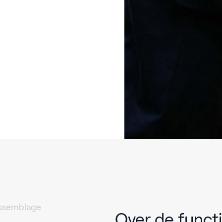
ssemblage
Over de func