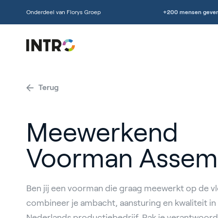
Onderdeel van Florys Groep
+200 mensen geven
Terug
Meewerkend
Voorman Assem
Ben jij een voorman die graag meewerkt op de vlo
combineer je ambacht, aansturing en kwaliteit in
Nederlands productiebedrijf. Pak je verantwoorde