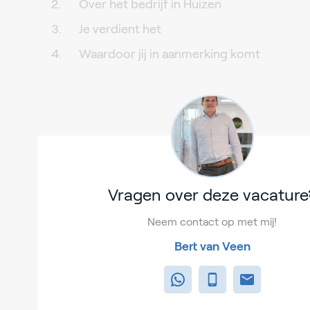
Over het bedrijf in Huizen
Je verdient het
Waardoor jij in aanmerking komt
Vragen over deze vacature
Neem contact op met mij!
Bert van Veen