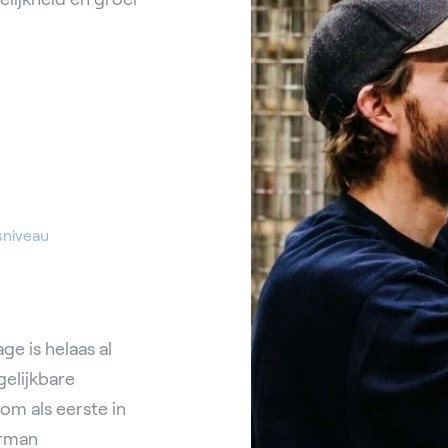
sniveau
 is helaas al
gelijkbare
om als eerste in
orman