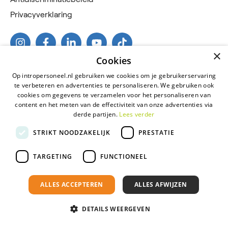
Privacyverklaring
×
Cookies
Op intropersoneel.nl gebruiken we cookies om je gebruikerservaring
te verbeteren en advertenties te personaliseren. We gebruiken ook
cookies om gegevens te verzamelen voor het personaliseren van
content en het meten van de effectiviteit van onze advertenties via
derde partijen.
Lees verder
2026 © Intro Personeel
STRIKT NOODZAKELIJK
PRESTATIE
Certificeringen
Algemene voorwaarden
TARGETING
FUNCTIONEEL
Antidiscriminatiebeleid
ALLES ACCEPTEREN
ALLES AFWIJZEN
Privacyverklaring
Onderdeel van
Florys Groep
DETAILS WEERGEVEN