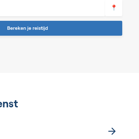
📍
Bereken je reistijd
enst