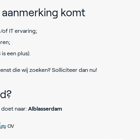
in aanmerking komt
of IT ervaring;
eren;
 is een plus).
enst die wij zoeken? Solliciteer dan nu!
jd?
 doet naar:
Alblasserdam
🚌 OV