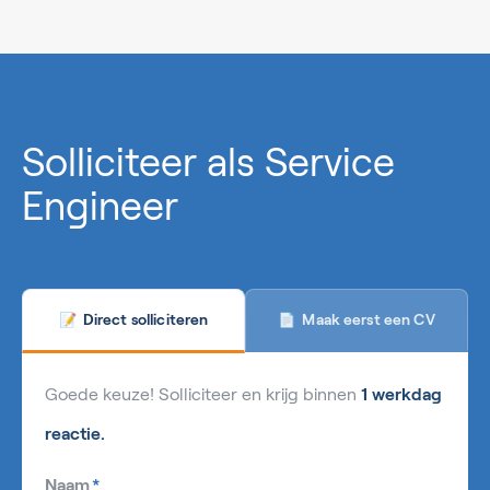
0%
Solliciteer als Service
Engineer
Maak eerst een CV
Direct solliciteren
📄
📝
Goede keuze! Solliciteer en krijg binnen
1 werkdag
reactie.
Naam
*