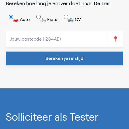
Bereken hoe lang je erover doet naar:
De Lier
🚗 Auto
🚲 Fiets
🚌 OV
📍
Bereken je reistijd
0%
Solliciteer als Tester