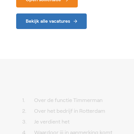
Bekijk alle vacatures
Over de functie Timmerman
Over het bedrijf in Rotterdam
Je verdient het
Waardoor jij in aanmerking komt