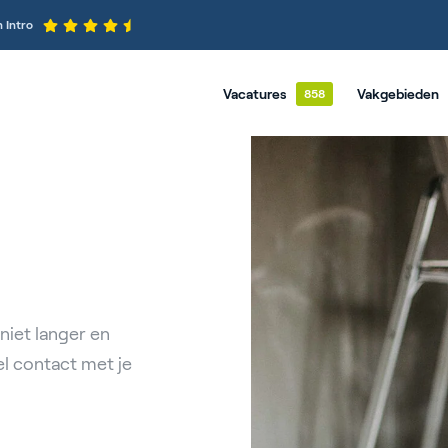
 Intro
Vacatures
Vakgebieden
Vacature-alert
Logistiek
Ons verha
Groenvoorziening
Reviews
Elektrotechniek
WTB & Mechatronica
niet langer en
Civiele Techniek & GWW
el contact met je
Administratief