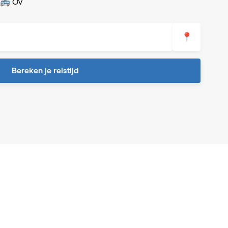
🚌 OV
📍
Bereken je reistijd