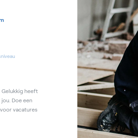
am
sniveau
 Gelukkig heeft
r jou. Doe een
g voor vacatures