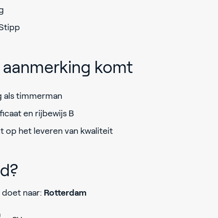
g
Stipp
in aanmerking komt
g als timmerman
icaat en rijbewijs B
 op het leveren van kwaliteit
jd?
 doet naar:
Rotterdam