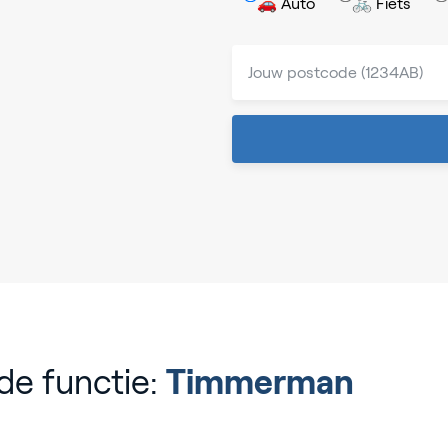
🚗 Auto
🚲 Fiets
de functie:
Timmerman