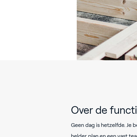
Over de func
Geen dag is hetzelfde. Je b
helder plan en een vast te