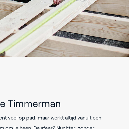
tie Timmerman
ent veel op pad, maar werkt altijd vanuit een
am om je heen. De sfeer? Nuchter, zonder