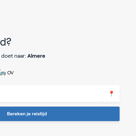
jd?
 doet naar:
Almere
🚌 OV
📍
Bereken je reistijd