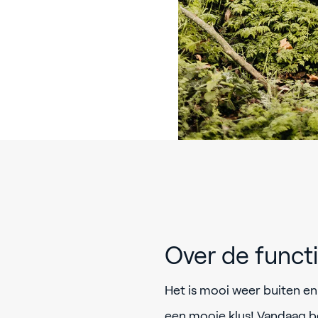
Over de funct
Het is mooi weer buiten en
een mooie klus! Vandaag be