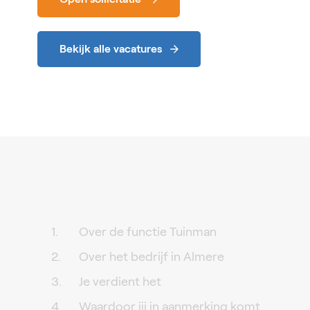
Bekijk alle vacatures
Over de functie Tuinman
Over het bedrijf in Almere
Je verdient het
Waardoor jij in aanmerking komt