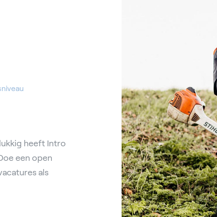
sniveau
lukkig heeft Intro
. Doe een open
vacatures als