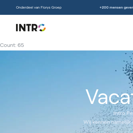
Onderdeel van Florys Groep
+200 mensen geven
Count: 65
Vaca
Intro P
Wij kennen namelijk 