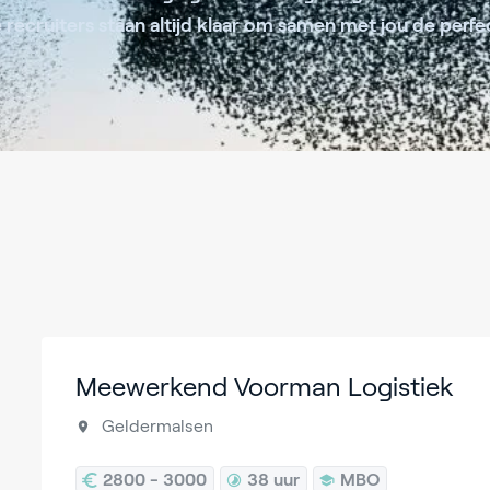
recruiters staan altijd klaar om samen met jou de perfe
Meewerkend Voorman Logistiek
Geldermalsen
2800 - 3000
38 uur
MBO