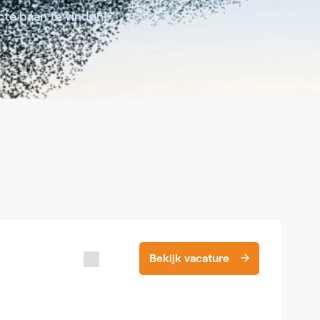
cte baan te vinden!
Bekijk vacature