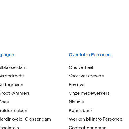
igingen
Over Intro Personeel
Alblasserdam
Ons verhaal
Barendrecht
Voor werkgevers
 Bodegraven
Reviews
 Groot-Ammers
Onze medewerkers
 Goes
Nieuws
 Geldermalsen
Kennisbank
 Hardinxveld-Giessendam
Werken bij Intro Personeel
Jsselstein
Contact opnemen