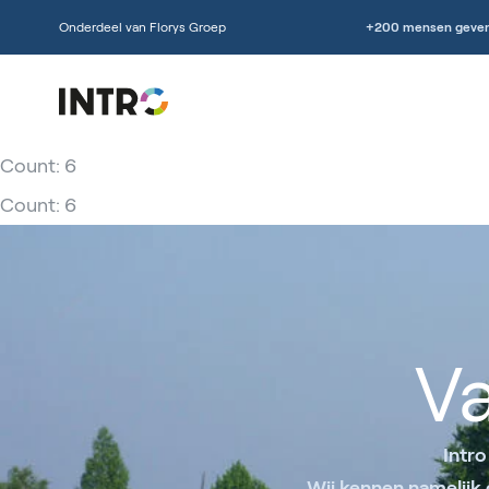
Onderdeel van Florys Groep
+200 mensen geven
Count: 6
Count: 6
V
Intro
Wij kennen namelijk 