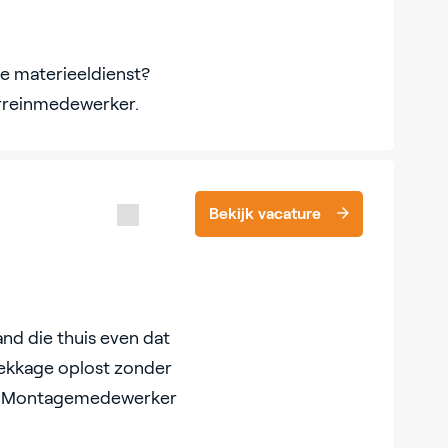
ze materieeldienst?
terreinmedewerker.
Bekijk vacature
and die thuis even dat
lekkage oplost zonder
als Montagemedewerker