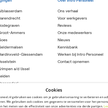
igingen
Over Intro Personeel
Alblasserdam
Ons verhaal
Barendrecht
Voor werkgevers
 Bodegraven
Reviews
 Groot-Ammers
Onze medewerkers
 Goes
Nieuws
 Geldermalsen
Kennisbank
 Hardinxveld-Giessendam
Werken bij Intro Personeel
Jsselstein
Contact opnemen
Krimpen a/d IJssel
Leiden
Roosendaal
Cookies
Rotterdam
oneel.nl gebruiken we cookies om je gebruikerservaring te verbeteren en ad
 Sfântu Gheorghe, Roemenië
eren. We gebruiken ook cookies om gegevens te verzamelen voor het persona
en het meten van de effectiviteit van onze advertenties via derde partijen.
Le