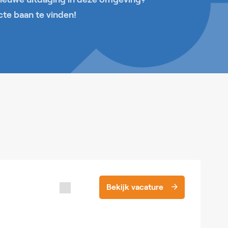
cte baan te vinden!
Bekijk vacature