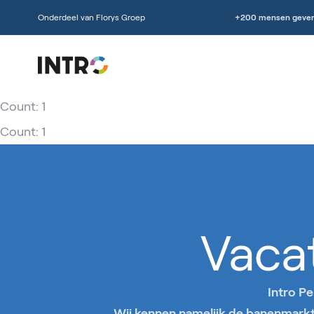
Onderdeel van Florys Groep
+200 mensen geven
Count: 1
Count: 1
Vaca
Intro P
Wij kennen namelijk de banenmarkt 