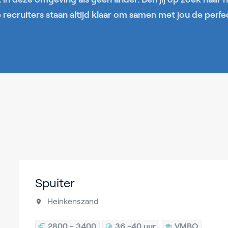
recruiters staan altijd klaar om samen met jou de perfe
Spuiter
Heinkenszand
2800 - 3400
36 -
40 uur
VMBO