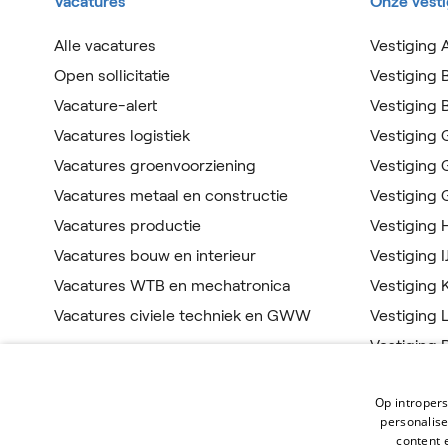
Vacatures
Onze vest
Alle vacatures
Vestiging 
Open sollicitatie
Vestiging 
Vacature-alert
Vestiging
Vacatures logistiek
Vestiging
Vacatures groenvoorziening
Vestiging
Vacatures metaal en constructie
Vestiging
Vacatures productie
Vestiging
Vacatures bouw en interieur
Vestiging I
Vacatures WTB en mechatronica
Vestiging 
Vacatures civiele techniek en GWW
Vestiging 
Vestiging 
Vestiging 
Op intropers
Vestiging
personalis
content 