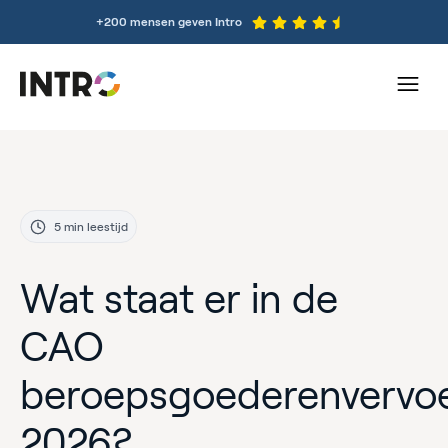
+200 mensen geven Intro
5 min leestijd
Wat staat er in de
CAO
beroepsgoederenvervo
2026?