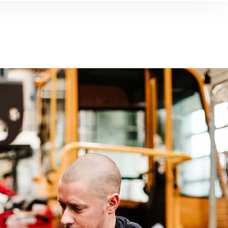
Barendrecht
Geldermalsen
Groot Ammers
essendam
IJsselstein
Jssel
Leiden
Rotterdam
, Roemenië