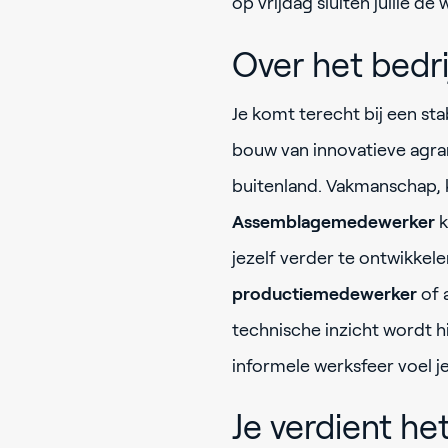
op vrijdag sluiten jullie d
Over het bedr
Je komt terecht bij een stab
bouw van innovatieve agrar
buitenland. Vakmanschap, k
Assemblagemedewerker
k
jezelf verder te ontwikkelen
productiemedewerker
of a
technische inzicht wordt h
informele werksfeer voel je
Je verdient he