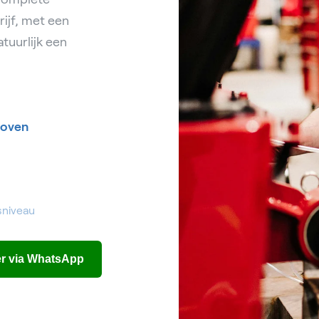
ijf, met een
tuurlijk een
oven
sniveau
eer via WhatsApp