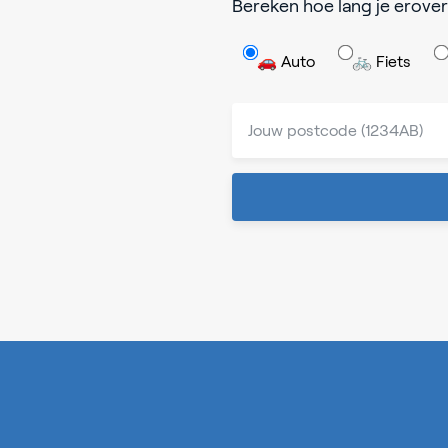
Bereken hoe lang je erover
🚗 Auto
🚲 Fiets