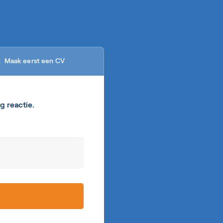
Maak eerst een CV

g reactie.