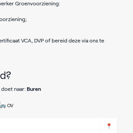
ewerker Groenvoorziening:
oorziening;
ertificaat VCA, DVP of bereid deze via ons te
jd?
 doet naar:
Buren
🚌 OV
📍