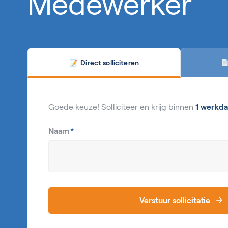
Medewerker
Direct solliciteren

📝
Goede keuze! Solliciteer en krijg binnen
1 werkda
Naam
*
Verstuur sollicitatie