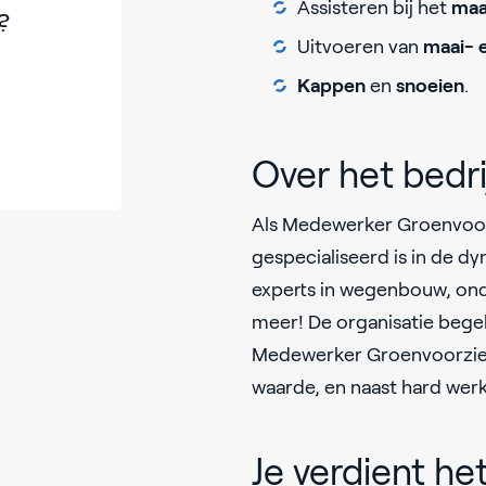
Assisteren bij het
maa
?
Uitvoeren van
maai- 
Kappen
en
snoeien
.
Over het bedri
Als Medewerker Groenvoorzi
gespecialiseerd is in de dy
experts in wegenbouw, on
meer! De organisatie begel
Medewerker Groenvoorzien
waarde, en naast hard wer
Je verdient he