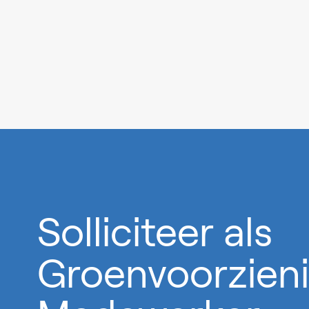
0%
Solliciteer als
Groenvoorzien