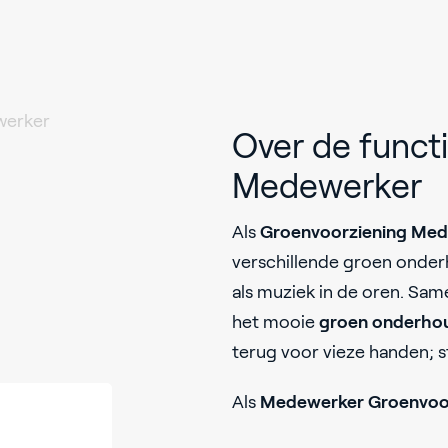
werker
Over de funct
Medewerker
Als
Groenvoorziening Me
verschillende groen onderh
als muziek in de oren. Sam
het mooie
groen onderho
terug voor vieze handen; st
Als
Medewerker Groenvoo