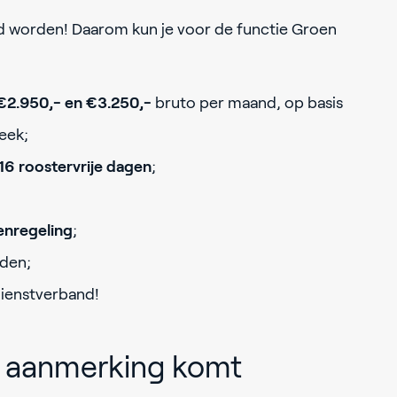
 worden! Daarom kun je voor de functie Groen
€2.950,- en €3.250,-
bruto per maand, op basis
eek;
16 roostervrije dagen
;
enregeling
;
den;
dienstverband!
in aanmerking komt