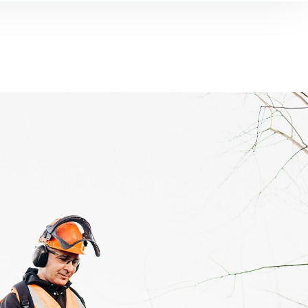
Barendrecht
Geldermalsen
Groot Ammers
essendam
IJsselstein
Jssel
Leiden
Rotterdam
, Roemenië