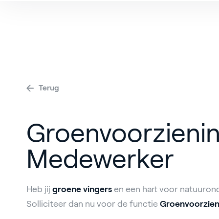
V
Terug
Groenvoorzieni
Medewerker
Heb jij
groene
vingers
en een hart voor natuuro
Solliciteer dan nu voor de functie
Groenvoorzie