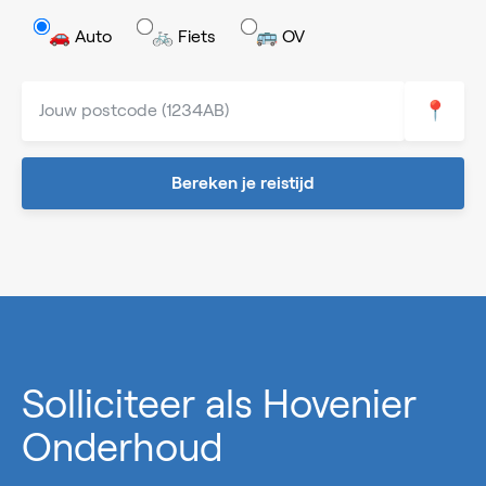
🚗 Auto
🚲 Fiets
🚌 OV
📍
Bereken je reistijd
0%
Solliciteer als Hovenier
Onderhoud