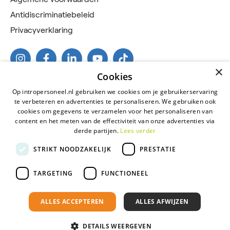
Antidiscriminatiebeleid
Privacyverklaring
×
Cookies
Op intropersoneel.nl gebruiken we cookies om je gebruikerservaring
te verbeteren en advertenties te personaliseren. We gebruiken ook
cookies om gegevens te verzamelen voor het personaliseren van
content en het meten van de effectiviteit van onze advertenties via
derde partijen.
Lees verder
2026 © Intro Personeel
STRIKT NOODZAKELIJK
PRESTATIE
Certificeringen
Algemene voorwaarden
TARGETING
FUNCTIONEEL
Antidiscriminatiebeleid
ALLES ACCEPTEREN
ALLES AFWIJZEN
Privacyverklaring
Onderdeel van
Florys Groep
DETAILS WEERGEVEN