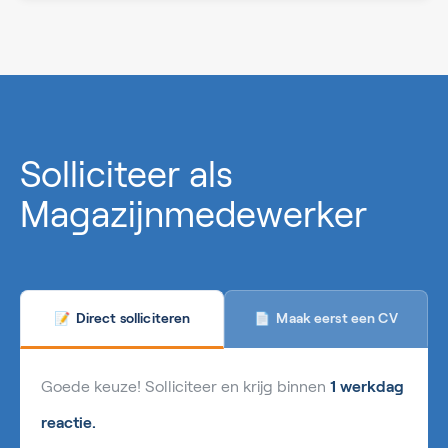
0%
Solliciteer als
Magazijnmedewerker
Maak eerst een CV
Direct solliciteren
📄
📝
Goede keuze! Solliciteer en krijg binnen
1 werkdag
reactie.