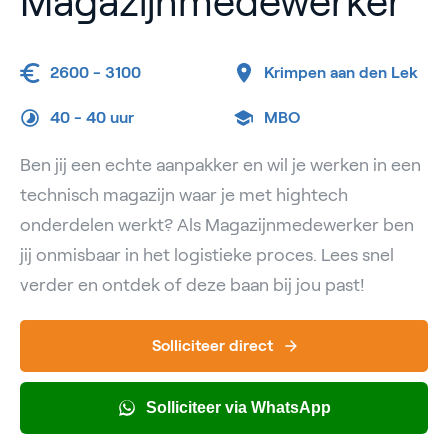
Magazijnmedewerker
2600 - 3100
Krimpen aan den Lek
40 -
40 uur
MBO
Ben jij een echte aanpakker en wil je werken in een
technisch magazijn waar je met hightech
onderdelen werkt? Als Magazijnmedewerker ben
jij onmisbaar in het logistieke proces. Lees snel
verder en ontdek of deze baan bij jou past!
Solliciteer direct
Solliciteer via WhatsApp