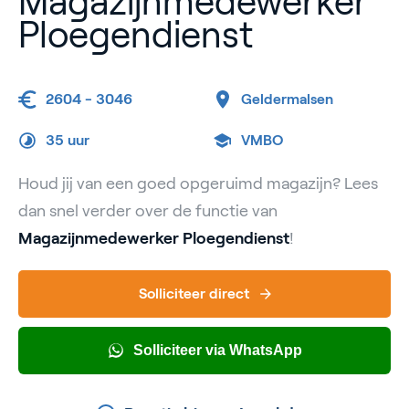
Magazijnmedewerker
Ploegendienst
2604 - 3046
Geldermalsen
35 uur
VMBO
Houd jij van een goed opgeruimd magazijn? Lees
dan snel verder over de functie van
Magazijnmedewerker Ploegendienst
!
Solliciteer direct
Solliciteer via WhatsApp