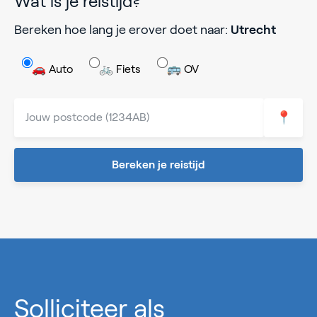
Wat is je reistijd?
Bereken hoe lang je erover doet naar:
Utrecht
🚗 Auto
🚲 Fiets
🚌 OV
📍
Bereken je reistijd
0%
Solliciteer als