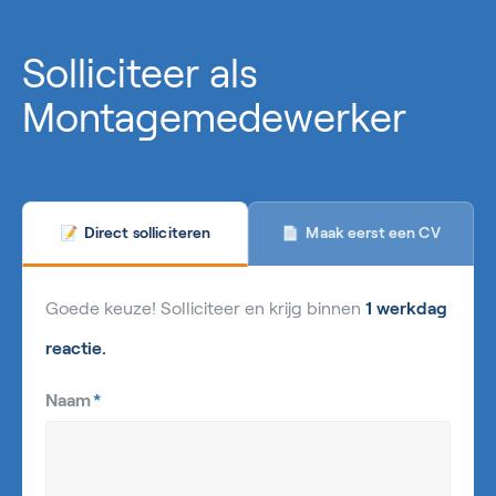
Solliciteer als
Montagemedewerker
Maak eerst een CV
Direct solliciteren
📄
📝
Goede keuze! Solliciteer en krijg binnen
1 werkdag
reactie.
Naam
*