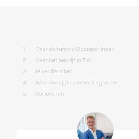
Over de functie Operator Inpak
Over het bedrijf in Tiel
Je verdient het
Waardoor jij in aanmerking komt
Solliciteren