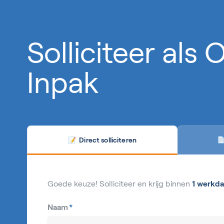
Solliciteer als
Inpak
Direct solliciteren

📝
Goede keuze! Solliciteer en krijg binnen
1 werkda
Naam
*