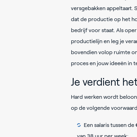
versgebakken appeltaart. 
dat de productie op het ho
bedrijf voor staat. Als op
productielijn en leg je ver
bovendien volop ruimte om
proces en jouw ideeën in t
Je verdient he
Hard werken wordt beloond
op de volgende voorwaar
Een salaris tussen de
van 38 uur per week;