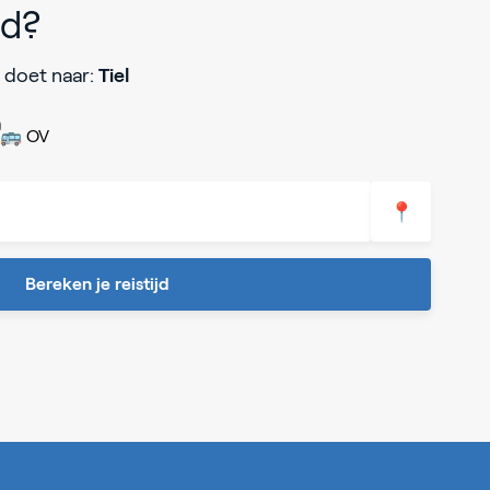
jd?
 doet naar:
Tiel
🚌 OV
📍
Bereken je reistijd