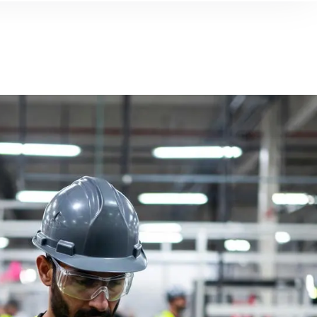
Barendrecht
Geldermalsen
Groot Ammers
essendam
IJsselstein
Jssel
Leiden
Rotterdam
, Roemenië