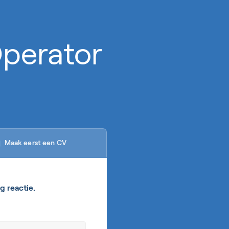
 Operator
Maak eerst een CV

g reactie.