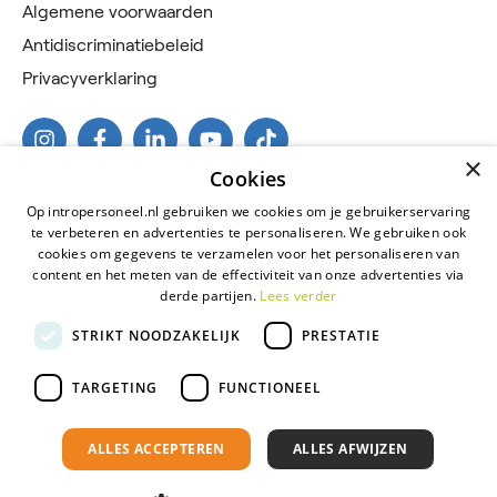
Algemene voorwaarden
Antidiscriminatiebeleid
Privacyverklaring
×
Cookies
Op intropersoneel.nl gebruiken we cookies om je gebruikerservaring
te verbeteren en advertenties te personaliseren. We gebruiken ook
cookies om gegevens te verzamelen voor het personaliseren van
content en het meten van de effectiviteit van onze advertenties via
derde partijen.
Lees verder
2026 © Intro Personeel
STRIKT NOODZAKELIJK
PRESTATIE
Certificeringen
Algemene voorwaarden
TARGETING
FUNCTIONEEL
Antidiscriminatiebeleid
ALLES ACCEPTEREN
ALLES AFWIJZEN
Privacyverklaring
Onderdeel van
Florys Groep