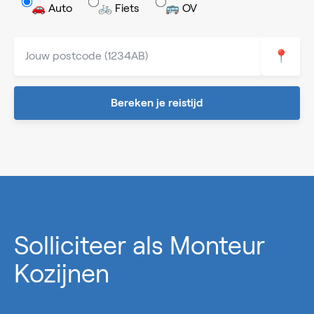
🚗 Auto
🚲 Fiets
🚌 OV
📍
Bereken je reistijd
0%
Solliciteer als Monteur
Kozijnen