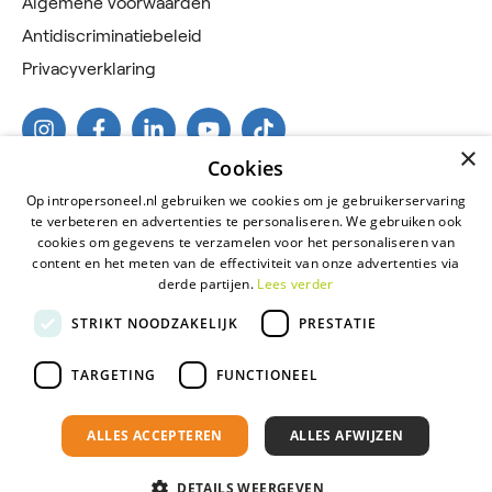
Algemene voorwaarden
Antidiscriminatiebeleid
Privacyverklaring
×
Cookies
Op intropersoneel.nl gebruiken we cookies om je gebruikerservaring
te verbeteren en advertenties te personaliseren. We gebruiken ook
cookies om gegevens te verzamelen voor het personaliseren van
content en het meten van de effectiviteit van onze advertenties via
derde partijen.
Lees verder
2026 © Intro Personeel
STRIKT NOODZAKELIJK
PRESTATIE
Certificeringen
Algemene voorwaarden
TARGETING
FUNCTIONEEL
Antidiscriminatiebeleid
ALLES ACCEPTEREN
ALLES AFWIJZEN
Privacyverklaring
Onderdeel van
Florys Groep
DETAILS WEERGEVEN