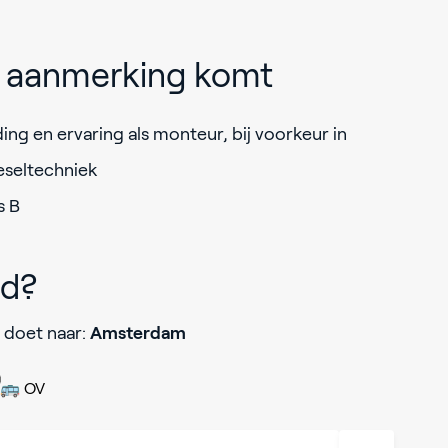
in aanmerking komt
ing en ervaring als monteur, bij voorkeur in
ieseltechniek
s B
jd?
 doet naar:
Amsterdam
🚌 OV