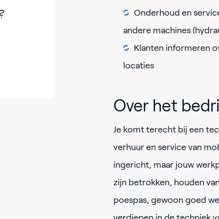
?
Onderhoud en service
andere machines (hydrau
Klanten informeren o
locaties
Over het bedr
Je komt terecht bij een tech
verhuur en service van mo
ingericht, maar jouw werkpl
zijn betrokken, houden va
poespas, gewoon goed werk 
verdiepen in de techniek v