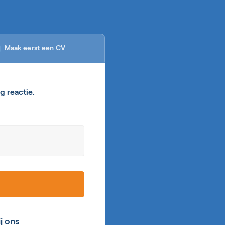
Maak eerst een CV

g reactie.
ij ons