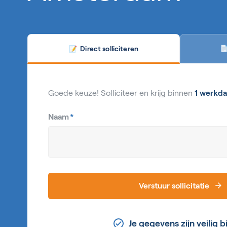
Direct solliciteren

📝
Goede keuze! Solliciteer en krijg binnen
1 werkda
Naam
*
Verstuur sollicitatie
Je gegevens zijn veilig b