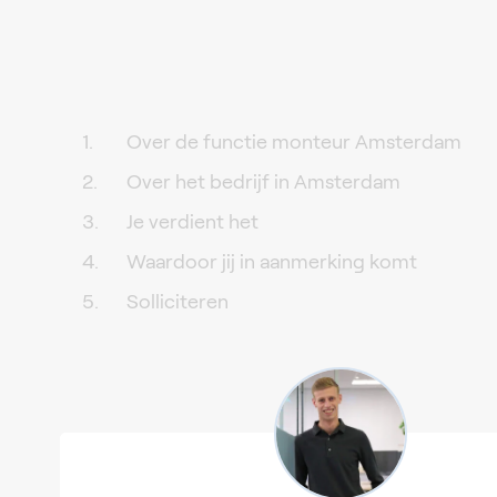
Over de functie monteur Amsterdam
Over het bedrijf in Amsterdam
Je verdient het
Waardoor jij in aanmerking komt
Solliciteren