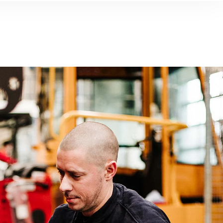
Barendrecht
Geldermalsen
Groot Ammers
essendam
IJsselstein
Jssel
Leiden
Rotterdam
, Roemenië