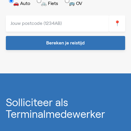
🚗 Auto
🚲 Fiets
🚌 OV
📍
Bereken je reistijd
0%
Solliciteer als
Terminalmedewerker