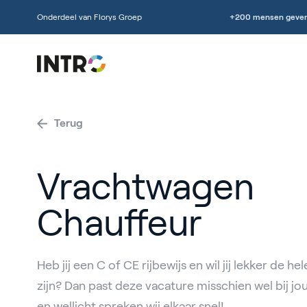
Onderdeel van Florys Groep
+200 mensen geven
Terug
Vrachtwagen
Chauffeur
Heb jij een C of CE rijbewijs en wil jij lekker de 
zijn? Dan past deze vacature misschien wel bij jo
en wellicht spreken wij elkaar snel!