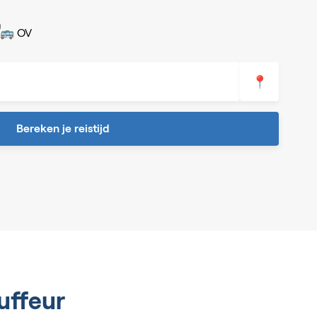
🚌 OV
📍
Bereken je reistijd
uffeur