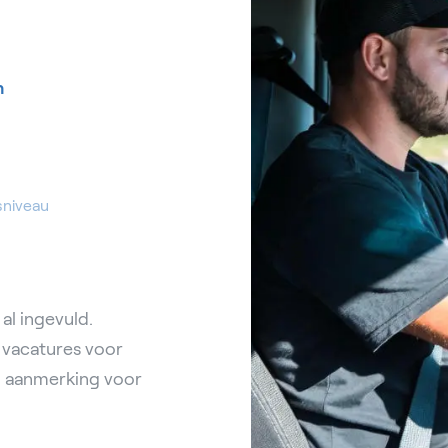
n
sniveau
al ingevuld.
e vacatures voor
in aanmerking voor