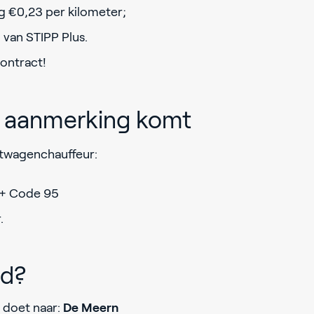
 €0,23 per kilometer;
van STIPP Plus.
contract!
in aanmerking komt
htwagenchauffeur:
E + Code 95
.
jd?
 doet naar:
De Meern