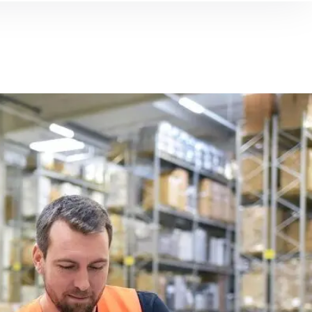
Barendrecht
Geldermalsen
Groot Ammers
essendam
IJsselstein
Jssel
Leiden
Rotterdam
, Roemenië