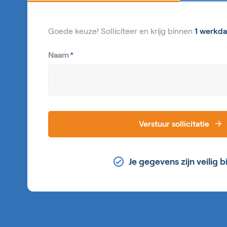
Goede keuze! Solliciteer en krijg binnen
1 werkda
Naam
*
Verstuur sollicitatie
Je gegevens zijn veilig b