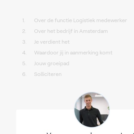
Over de functie Logistiek medewerker
Over het bedrijf in Amsterdam
Je verdient het
Waardoor jij in aanmerking komt
Jouw groeipad
Solliciteren