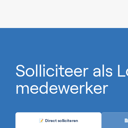
0%
Solliciteer als 
medewerker
Direct solliciteren

📝