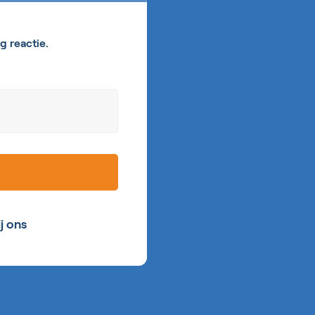
g reactie.
ij ons