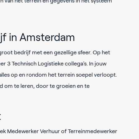
n van het terrein en gegevens in het systeem
ijf in Amsterdam
 groot bedrijf met een gezellige sfeer. Op het
r 3 Technisch Logistieke collega's. In jouw
alles op en rondom het terrein soepel verloopt.
d om te leren, door te groeien en te
t
tiek Medewerker Verhuur of Terreinmedewerker