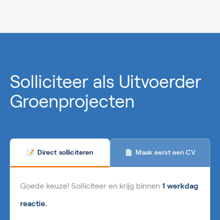
0%
Solliciteer als Uitvoerder
Groenprojecten
Maak eerst een CV
Direct solliciteren
📄
📝
Goede keuze! Solliciteer en krijg binnen
1 werkdag
reactie.